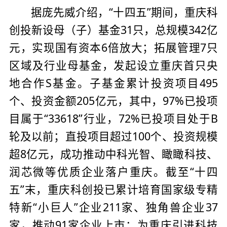
据庞先威介绍，“十四五”期间，重庆科
创投新设母（子）基金31只，总规模342亿
元，实现国有资本6倍放大；拓展管理7只
区域及行业母基金，发起设立重庆首只央
地合作S基金。子基金累计投资项目495
个、投资金额205亿元，其中，97%已投项
目属于“33618”行业，72%已投项目处于B
轮及以前；直投项目超过100个、投资规模
超8亿元，成功推动中科光智、瞰瞰科技、
润芯微等优质企业落户重庆。截至“十四
五”末，重庆科创投已累计培育国家级专精
特新“小巨人”企业211家、独角兽企业37
家，推动91家企业上市；为重庆引进科技