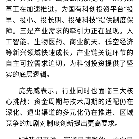
革正在加速推进，为国有科创投资平台“投
早、投小、投长期、投硬科技”提供制度保
障。三是产业需求的牵引力正在显现。人
工智能、生物医药、商业航天、低空经济
等新兴领域快速成长，产业链关键环节的
自主可控需求迫切，为科创投资提供了坚
实的底层逻辑。
庞先威表示，行业同时也面临三大核
心挑战：资金周期与技术周期的适配仍在
深化、退出渠道的多元化仍在推进、区域
竞争的加剧对制度创新提出更高要求。