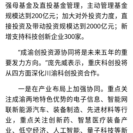
强母基金及直投基金管理，主动管理基金
规模达到200亿元；加大对外投资力度，直
接投资及带动投资规模达到2000亿元；新
增支持科技创新企业300家。
“成渝创投资源协同将是未来五年的重
要发力方向。”庞先威表示，重庆科创投将
从四方面深化川渝科创投资合作。
一是在产业布局上加强协同。重点关
注成渝两地特色优势的电子信息、智能网
联新能源汽车、装备制造、先进材料等行
业，重点关注创新药、智慧医疗装备产
业、低空经济、人工智能、量子科技等新