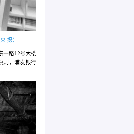
央 摄）
东一路12号大楼
原则，浦发银行