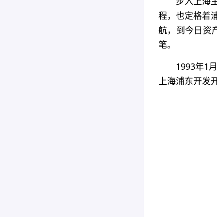
步入上海主
程，也定格着浦
航，到今日资
笔。
1993年
上海浦东开发