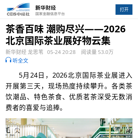
打开
茶香百味 潮购尽兴——2026
北京国际茶业展好物云集
新华财经 龙思苇
05-24 20:28
阅读量 53.0万
听全文
5月24日，2026北京国际茶业展进入
开展第三天，现场热度持续攀升。各类茶
饮潮品、特色茶食、优质茗茶深受无数消
费者的喜爱与追捧。