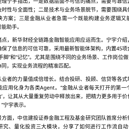
经理宁宇指出，一是数据层面不可信的痛点，需要可靠信源
及时性与全面性；二是技术与业务场景脱节，需要围绕具
决方案；三是金融从业者急需一个既能构建业务逻辑又
智能助手。
痛点，新华财经全链路金融智能应用应运而生。宁宇介绍
确保了信息的可信可靠，采用最新智能体架构，内置45项
手脚”和“记忆”。尤其是围绕不同的业务场景、工作岗位做不
协同，实现业务流程的精准匹配。
融从业者的力量值成倍增长。结合投研、投顾、信贷等各式
应用化身为各类Agent。“金融从业者每天打开的第
工作台’，让其从大量重复劳动中释放出来，把精力更多用于
”宁宇表示。
景方面，中信建投证券金融工程及基金研究团队首席分析
研究、量化投资三大模块，分享了如何进行工作流自动