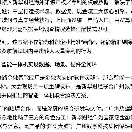
其接入新华财经海外知识产权／专利的权威数据，解决了
问题；中层打造技术流、数据流、现金流三大核心引擎，
护城河与真实经营状况；上层通过统一申请入口，由AI算
户经理只需根据实地调查情况选择适配模式即可。
到，该方案不仅能为科创企业精准“画像”，还能精准剔除
报资质前短期内突击转入大量专利的行为。
：智能一体机实现数据、场景、硬件全闭环
链路金融智能应用是金融大脑的“软件灵魂”，那么智能一
躯体”。大会现场另一项重磅发布，是新华财经联合广州数
司共同推出的智能一体机联合解决方案。
简单的贴牌合作，而是深度的联合研发与交付。”广州数据
形象地比喻了三方的角色分工：新华财经作为国家级金融
据与信息，是产品的“知识大脑”；广州数字科技集团深耕