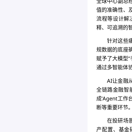
全球中心副总
值的准确性、
流程等设计解
释、可追溯的
针对这些
规数据的底座
赋予了大模型“
通过多智能体
AI让金
全链路金融智能
成‘Agent
断等重要环节。
在投研场
产配置、基金