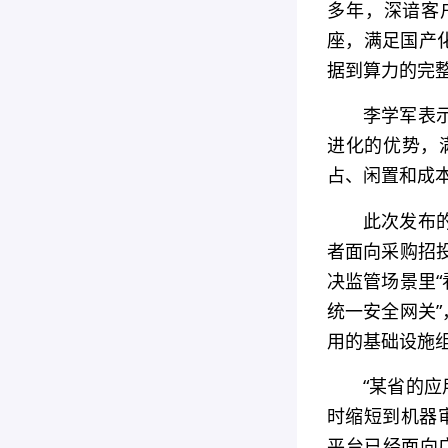
多年，深谙客
座，满足国产
据到算力的完
李学军表
进化的优势，
占、闲置和成本
此次发布
者面向采购招
决监管场景里“
统一安全网关”
用的基础设施
“某省的
时缩短到机器审
平台已经面向广