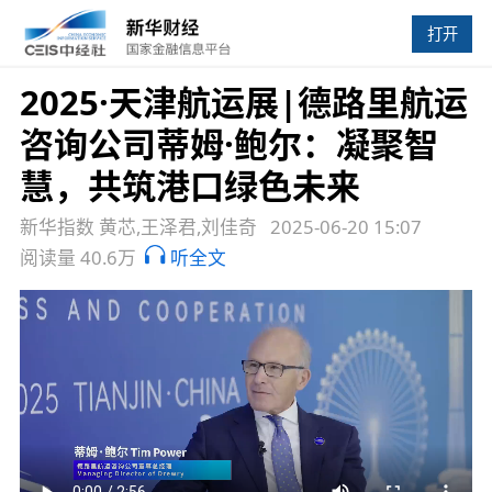
打开
2025·天津航运展|德路里航运
咨询公司蒂姆·鲍尔：凝聚智
慧，共筑港口绿色未来
新华指数 黄芯,王泽君,刘佳奇
2025-06-20 15:07
阅读量 40.6万
听全文