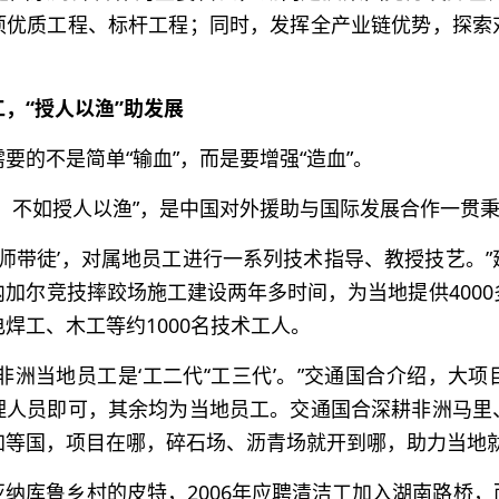
项优质工程、标杆工程；同时，发挥全产业链优势，探索
，“授人以渔”助发展
要的不是简单“输血”，而是要增强“造血”。
鱼，不如授人以渔”，是中国对外援助与国际发展合作一贯
‘师带徒’，对属地员工进行一系列技术指导、教授技艺。
加尔竞技摔跤场施工建设两年多时间，为当地提供400
焊工、木工等约1000名技术工人。
非洲当地员工是‘工二代’‘工三代’。”交通国合介绍，大项
理人员即可，其余均为当地员工。交通国合深耕非洲马里
加等国，项目在哪，碎石场、沥青场就开到哪，助力当地
亚纳库鲁乡村的皮特，2006年应聘清洁工加入湖南路桥