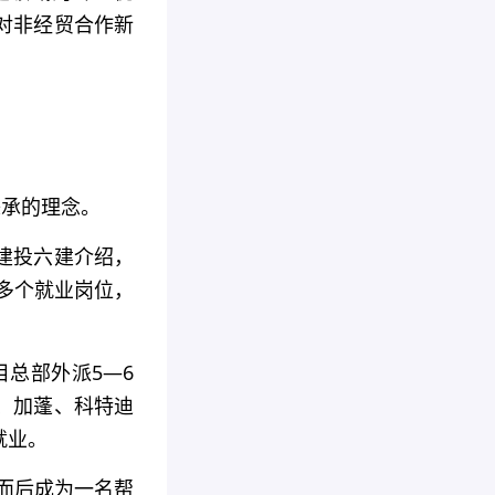
对非经贸合作新
秉承的理念。
”建投六建介绍，
0多个就业岗位，
目总部外派5—6
、加蓬、科特迪
就业。
，而后成为一名帮