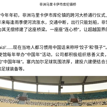
非洲马里卡伊市库伦镇桥
！”今年年初，非洲马里卡伊市库伦镇的跨河大桥通行仪式
年来每逢雨季便河流涨水，交通中断，出行只能划船，非
为其无偿修建了这座桥梁。一座座“连心桥”，让超越国界
zi’‘kuaizi’……现在当地人都习惯用中国话来称呼‘饺子’和‘筷
使馆每年举办“中国年”活动，公司都积极组织慈善义卖
的“中国年味”。塞内加尔足球氛围浓厚，建投六建便结合
和足球装备等。