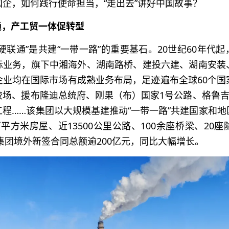
企，如何践行使命担当，“走出去”讲好中国故事？
通，产工贸一体促转型
硬联通”是共建“一带一路”的重要基石。20世纪60年代
际业务，旗下中湘海外、湖南路桥、建投六建、湖南安装
企业均在国际市场有成熟业务布局，足迹遍布全球60个国
场、援布隆迪总统府、刚果（布）国家1号公路、格鲁吉
程……该集团以大规模基建推动“一带一路”共建国家和
万平方米房屋、近13500公里公路、100余座桥梁、20座
，集团境外新签合同总额逾200亿元，同比大幅增长。