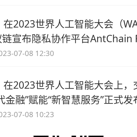
，在2023世界人工智能大会（WA
链宣布隐私协作平台AntChain F
证明（ZKP）为核心的可验证
023-07-08 12:30
也是该平台继去年提升大规模计
对核心架构的重要升级，也是蚂
，在2023世界人工智能大会上，
技术领域的持续突破。
代金融”赋能“新智慧服务”正式
委副书记、行长刘珺指出，大模
023-07-08 10:23
，站在AI新时代，银行作为传统