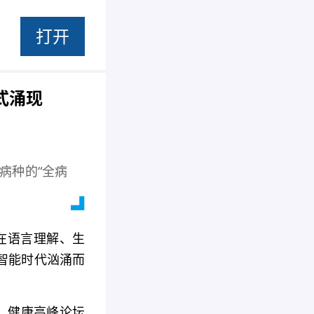
打开
式涌现
病种的“全病
型在语言理解、生
智能时代汹涌而
C）健康高峰论坛