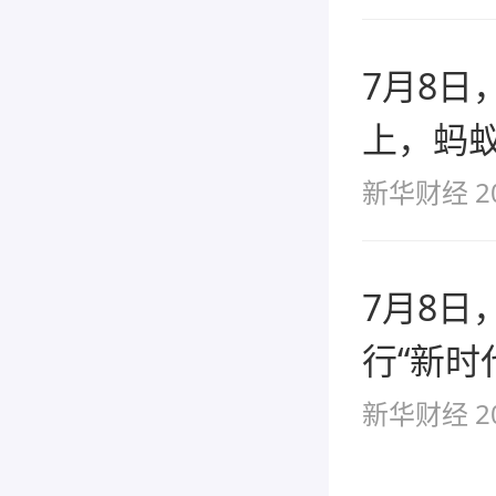
7月8日
上，蚂蚁
入零知识
新华财经
2
术，这
后，针
7月8日
Web3
行“新时
银行党
新华财经
2
卷全球