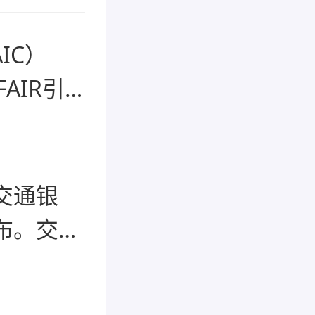
IC）
AIR引
计算技
算能力
蚁链在
交通银
发布。交通
型热潮席
金融机构